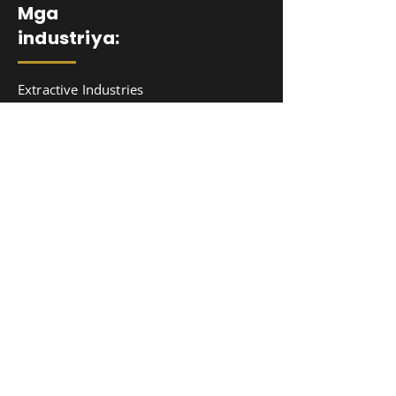
Mga
industriya:
Extractive Industries
Pagkain & Inumin
Mga Broker ng Insurance
Paggawa & Assembly
Propesyonal na serbisyo
Retail & Pakyawan
Pakyawan Pamamahagi
Newsletter:
Mag-sign up sa aming newsletter para
makakuha ng update na impormasyon,
balita & kabatiran