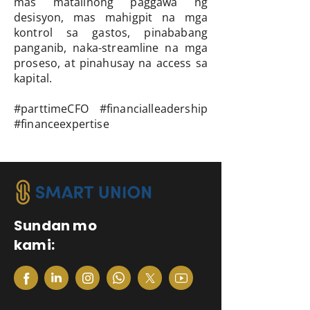
mas matalinong paggawa ng
desisyon, mas mahigpit na mga
kontrol sa gastos, pinababang
panganib, naka-streamline na mga
proseso, at pinahusay na access sa
kapital.
#parttimeCFO #financialleadership
#financeexpertise
Sundan mo
kami: