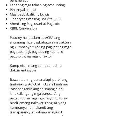
pananalapi:
Lahat ng mga talaan ng accounting
Pinansyal na ulat
Mga pagbabalik ng buwis
Tinantyang masingil na kita (ECI)
Ahente ng Pagsusuri at Pagboto
XBRL Conversion
Patuloy na ipaalam sa ACRA ang
anumang mga pagbabago sa istraktura
ng kumpanya tulad ng paglipat ng mga
pagbabahagi, pagtaas ng kapital o
pagbibitiw ng mga direktor
Kumpletuhin ang sumusunod na
dokumentasyon
Bawat taon ng pananalapi, parehong
tinitiyak ng ACRA at IRAS na hindi mo
isasapanganib ang anumang hindi
kinakailangang mga parusa. Ang
pagsunod sa mga regulasyong ito ay
hindi lamang nakakatulong sa iyong
kumpanya na makamit ang
transparency at kalinawan ngunit