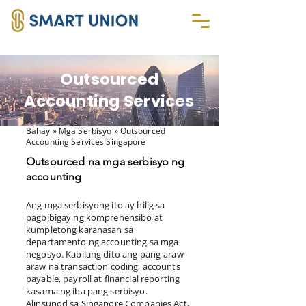
Outsourced
Accounting Services
Bahay
» Mga Serbisyo » Outsourced
Accounting Services Singapore
Outsourced na mga serbisyo ng
accounting
Ang mga serbisyong ito ay hilig sa
pagbibigay ng komprehensibo at
kumpletong karanasan sa
departamento ng accounting sa mga
negosyo. Kabilang dito ang pang-araw-
araw na transaction coding, accounts
payable, payroll at financial reporting
kasama ng iba pang serbisyo.
Alinsunod sa Singapore Companies Act,