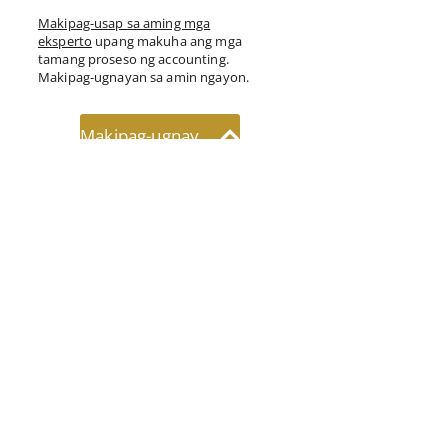
Makipag-usap sa aming mga
eksperto
upang makuha ang mga
tamang proseso ng accounting.
Makipag-ugnayan sa amin ngayon.
Makipag-ugnayan sa amin
Sundan mo
kami:
Mga
industriya: