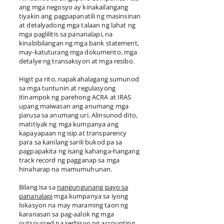
ang mga negosyo ay kinakailangang
tiyakin ang pagpapanatili ng masinsinan
at detalyadong mga talaan ng lahat ng
mga paglilitis sa pananalapi, na
kinabibilangan ng mga bank statement,
may-katuturang mga dokumento, mga
detalye ng transaksyon at mga resibo.
Higit pa rito, napakahalagang sumunod
sa mga tuntunin at regulasyong
itinampok ng parehong ACRA at IRAS
upang maiwasan ang anumang mga
parusa sa anumang uri. Alinsunod dito,
matitiyak ng mga kumpanya ang
kapayapaan ng isip at transparency
para sa kanilang sarili bukod pa sa
pagpapakita ng isang kahanga-hangang
track record ng pagganap sa mga
hinaharap na mamumuhunan.
Bilang isa sa
nangungunang payo sa
pananalapi
mga kumpanya sa iyong
lokasyon na may maraming taon ng
karanasan sa pag-aalok ng mga
outsourced na serbisyo ng accounting,