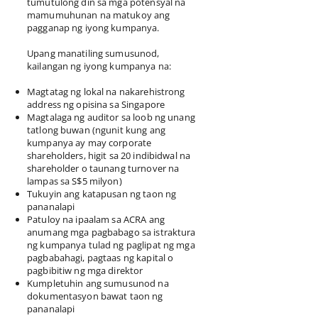
tumutulong din sa mga potensyal na
mamumuhunan na matukoy ang
pagganap ng iyong kumpanya.
Upang manatiling sumusunod,
kailangan ng iyong kumpanya na:
Magtatag ng lokal na nakarehistrong
address ng opisina sa Singapore
Magtalaga ng auditor sa loob ng unang
tatlong buwan (ngunit kung ang
kumpanya ay may corporate
shareholders, higit sa 20 indibidwal na
shareholder o taunang turnover na
lampas sa S$5 milyon)
Tukuyin ang katapusan ng taon ng
pananalapi
Patuloy na ipaalam sa ACRA ang
anumang mga pagbabago sa istraktura
ng kumpanya tulad ng paglipat ng mga
pagbabahagi, pagtaas ng kapital o
pagbibitiw ng mga direktor
Kumpletuhin ang sumusunod na
dokumentasyon bawat taon ng
pananalapi