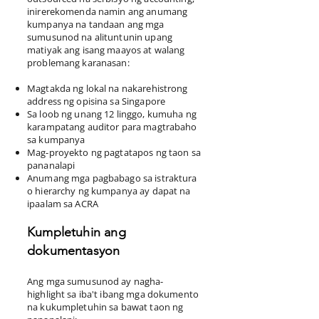
inirerekomenda namin ang anumang
kumpanya na tandaan ang mga
sumusunod na alituntunin upang
matiyak ang isang maayos at walang
problemang karanasan:
Magtakda ng lokal na nakarehistrong
address ng opisina sa Singapore
Sa loob ng unang 12 linggo, kumuha ng
karampatang auditor para magtrabaho
sa kumpanya
Mag-proyekto ng pagtatapos ng taon sa
pananalapi
Anumang mga pagbabago sa istraktura
o hierarchy ng kumpanya ay dapat na
ipaalam sa ACRA
Kumpletuhin ang
dokumentasyon
Ang mga sumusunod ay nagha-
highlight sa iba't ibang mga dokumento
na kukumpletuhin sa bawat taon ng