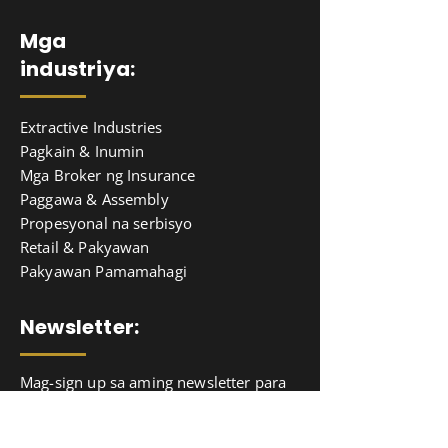
Mga
industriya:
Extractive Industries
Pagkain & Inumin
Mga Broker ng Insurance
Paggawa & Assembly
Propesyonal na serbisyo
Retail & Pakyawan
Pakyawan Pamamahagi
Newsletter:
Mag-sign up sa aming newsletter para
makakuha ng update na impormasyon,
balita & kabatiran