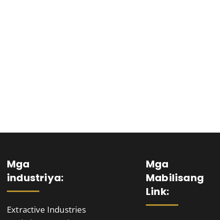
Home
New Page
Technologies
Capabilities
Mga
Mga
industriya:
Mabilisang
Link:
Extractive Industries