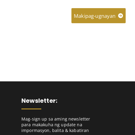
About
Connect
Makipag-ugnayan
Newsletter:
Mag-sign up sa aming newsletter
para makakuha ng update na
impormasyon, balita & kabatiran