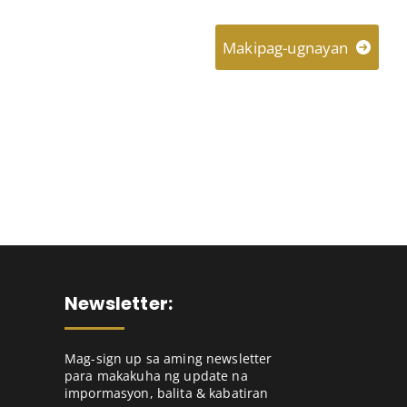
About
Connect
Makipag-ugnayan
Newsletter:
Mag-sign up sa aming newsletter
para makakuha ng update na
impormasyon, balita & kabatiran