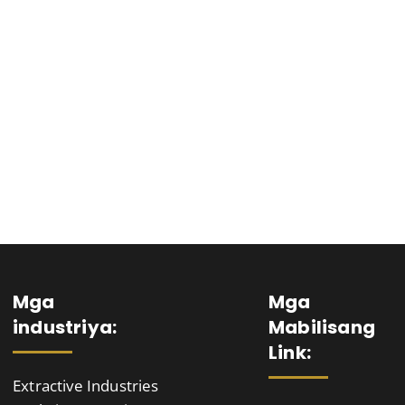
Home
New Page
Technologies
Capabilities
Mga
Mga
industriya:
Mabilisang
Link:
Extractive Industries