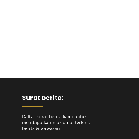
Surat berita:
Daftar surat berita kami untuk
mendapatkan maklumat terkini,
berita & wawasan