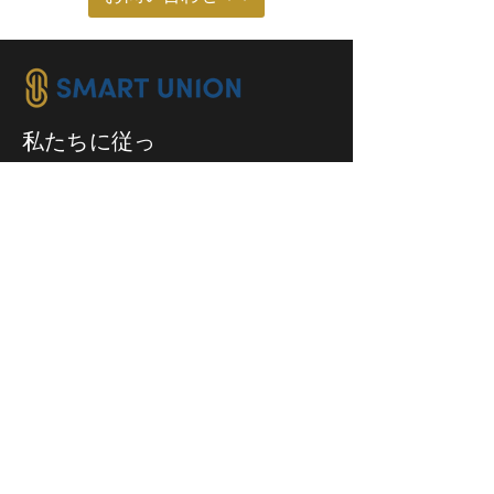
私たちに従っ
てください：
業種:
抽出産業
食べ物と食べ物飲料
保険ブローカー
製造と製造組み立て
プロフェッショナルサービス
小売業および小売業卸売