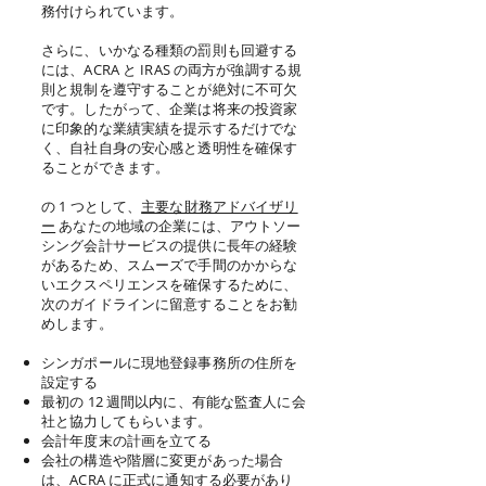
務付けられています。
さらに、いかなる種類の罰則も回避する
には、ACRA と IRAS の両方が強調する規
則と規制を遵守することが絶対に不可欠
です。したがって、企業は将来の投資家
に印象的な業績実績を提示するだけでな
く、自社自身の安心感と透明性を確保す
ることができます。
の 1 つとして、
主要な財務アドバイザリ
ー
あなたの地域の企業には、アウトソー
シング会計サービスの提供に長年の経験
があるため、スムーズで手間のかからな
いエクスペリエンスを確保するために、
次のガイドラインに留意することをお勧
めします。
シンガポールに現地登録事務所の住所を
設定する
最初の 12 週間以内に、有能な監査人に会
社と協力してもらいます。
会計年度末の計画を立てる
会社の構造や階層に変更があった場合
は、ACRA に正式に通知する必要があり