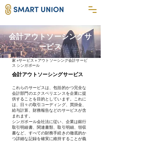
会計アウトソーシングサ
ービス
家
»サービス » アウトソーシング会計サービ
ス シンガポール
会計アウトソーシングサービス
これらのサービスは、包括的かつ完全な
会計部門のエクスペリエンスを企業に提
供することを目的としています。これに
は、日々の取引コーディング、買掛金、
給与計算、財務報告などのサービスが含
まれます。
シンガポール会社法に従い、企業は銀行
取引明細書、関連書類、取引明細、領収
書など、すべての財務手続きの徹底的か
つ詳細な記録を確実に維持することが義