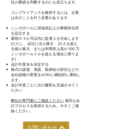
社の業績を判断するのにも役立ちます。
コンプライアンスを維持するには、企業
は次のことを行う必要があります。
シンガポールに現地登記上の事務所住所
を設立する
最初の 3 か月以内に監査人を任命します
(ただし、会社に法人株主、20 人を超え
る個人株主、または年間売上高が 500 万
シンガポールドルを超える場合に限りま
す)
会計年度末を決定する
株式の譲渡、増資、取締役の辞任などの
会社組織の変更をACRAに継続的に通知し
ます。
会計年度ごとに次の書類を完成させてく
ださい
弊社の専門家にご相談ください
適切な会
計プロセスを取得するため。今すぐご連
絡ください。
お問い合わせ