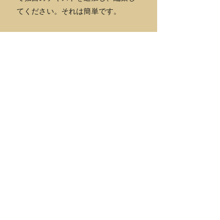
てください。それは簡単です。
私たちに従っ
てください：
業種:
抽出産業
食べ物と食べ物飲料
保険ブローカー