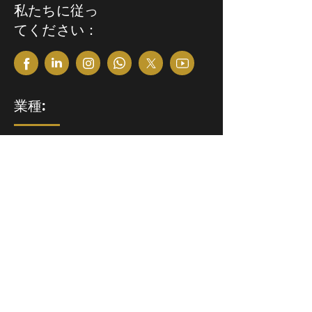
私たちに従っ
てください：
業種:
抽出産業
食べ物と食べ物飲料
保険ブローカー
製造と製造組み立て
プロフェッショナルサービス
小売業および小売業卸売
卸売流通
ニュースレター: