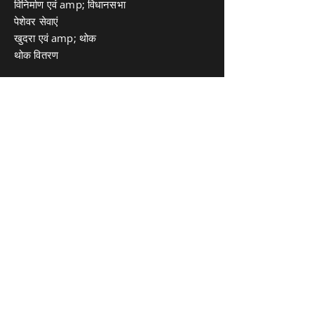
विनिर्माण एवं amp; विधानसभा
पेशेवर सेवाएं
खुदरा एवं amp; थोक
थोक वितरण
न्यूज़लैटर:
अद्यतन जानकारी, समाचार और समाचार प्राप्त करने
के लिए हमारे न्यूज़लेटर पर साइन अप करें। अंतर्दृष्टि
Join
गोपनीयता नीति