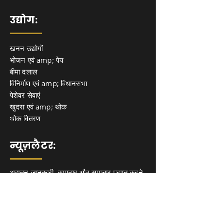
उद्योग:
खनन उद्योगों
भोजन एवं amp; पेय
बीमा दलाल
विनिर्माण एवं amp; विधानसभा
पेशेवर सेवाएं
खुदरा एवं amp; थोक
थोक वितरण
न्यूज़लैटर:
अद्यतन जानकारी, समाचार और समाचार प्राप्त करने
के लिए हमारे न्यूज़लेटर पर साइन अप करें। अंतर्दृष्टि