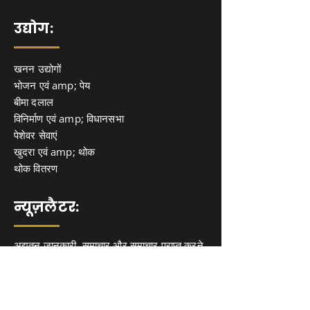
उद्योग:
खनन उद्योगों
भोजन एवं amp; पेय
बीमा दलाल
विनिर्माण एवं amp; विधानसभा
पेशेवर सेवाएं
खुदरा एवं amp; थोक
थोक वितरण
न्यूज़लैटर:
अद्यतन जानकारी, समाचार और समाचार प्राप्त करने
के लिए हमारे न्यूज़लेटर पर साइन अप करें। अंतर्दृष्टि