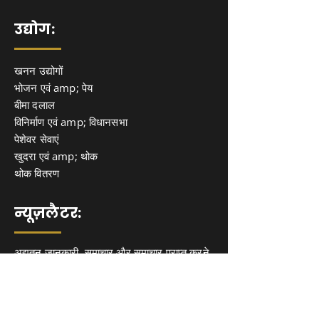
उद्योग:
खनन उद्योगों
भोजन एवं amp; पेय
बीमा दलाल
विनिर्माण एवं amp; विधानसभा
पेशेवर सेवाएं
खुदरा एवं amp; थोक
थोक वितरण
न्यूज़लैटर:
अद्यतन जानकारी, समाचार और समाचार प्राप्त करने
के लिए हमारे न्यूज़लेटर पर साइन अप करें। अंतर्दृष्टि