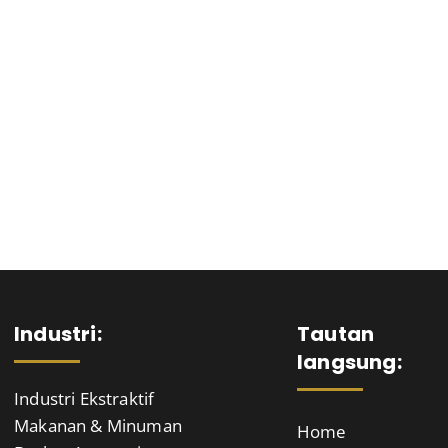
Home
Penafian Terjemahan
Technologies
Capabi
Industri:
Tautan
langsung:
Industri Ekstraktif
Makanan & Minuman
Home