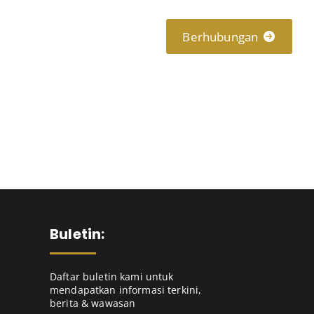
lities
About
Connect
Berhubungan
Buletin:
Daftar buletin kami untuk
mendapatkan informasi terkini,
berita & wawasan