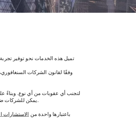
تميل هذه الخدمات نحو توفير تجربة
وفقًا لقانون الشركات السنغافوري،
يمكن للشركات ضمان راحة البال والشفافية لنفسها بالإضافة إلى تقديم سجل أداء مثير للإعجاب للمستثمرين المستقبليين.
باعتبارها واحدة من
الاستشارات الم