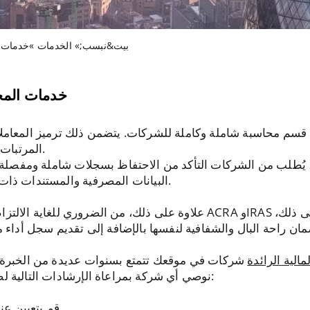
بيت
&نبسب;» الخدمات »خدمات ال
خدمات المحا
 قسم محاسبة شاملة وكاملة للشركات. يتضمن ذلك ترميز المعامل
المرتبات والتقارير المالية من بين خدمات أخرى.
 يُطلب من الشركات التأكد من الاحتفاظ بسجلات شاملة ومفصلة ل
البيانات المصرفية والمستندات ذات الصلة وتفاصيل المعاملات والإيصالات.
علاوة على ذلك، من الضروري للغاية الالتزام بالقواعد واللوائح التي أبرزت
الية الرائدة
شركات في موقعك تتمتع بسنوات عديدة من الخبرة ف
نوصي أي شركة بمراعاة الإرشادات التالية لضمان تجربة سلسة وخالية من المتاعب:
قم بتعيين ع